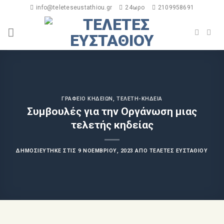
info@teleteseustathiou.gr
24ωρο
2109958691
ΓΡΑΦΕΊΟ ΚΗΔΕΙΏΝ
,
ΤΕΛΕΤΉ-ΚΗΔΕΊΑ
Συμβουλές για την Οργάνωση μιας
τελετής κηδείας
ΔΗΜΟΣΙΕΎΤΗΚΕ ΣΤΙΣ
9 ΝΟΕΜΒΡΊΟΥ, 2023
ΑΠΌ
ΤΕΛΕΤΈΣ ΕΥΣΤΑΘΊΟΥ