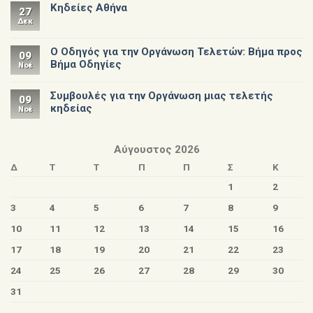
Κηδείες Αθήνα
27
Δεκ
Ο Οδηγός για την Οργάνωση Τελετών: Βήμα προς
09
Βήμα Οδηγίες
Νοέ
Συμβουλές για την Οργάνωση μιας τελετής
09
κηδείας
Νοέ
Αύγουστος 2026
Δ
Τ
Τ
Π
Π
Σ
Κ
1
2
3
4
5
6
7
8
9
10
11
12
13
14
15
16
17
18
19
20
21
22
23
24
25
26
27
28
29
30
31