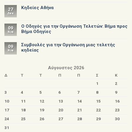
Κηδείες Αθήνα
27
Δεκ
Ο Οδηγός για την Οργάνωση Τελετών: Βήμα προς
09
Βήμα Οδηγίες
Νοέ
Συμβουλές για την Οργάνωση μιας τελετής
09
κηδείας
Νοέ
Αύγουστος 2026
Δ
Τ
Τ
Π
Π
Σ
Κ
1
2
3
4
5
6
7
8
9
10
11
12
13
14
15
16
17
18
19
20
21
22
23
24
25
26
27
28
29
30
31